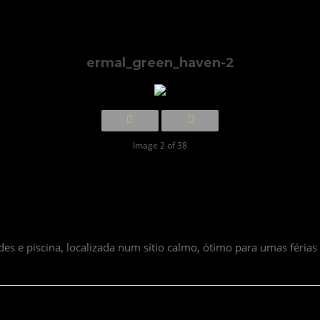
ermal_green_haven-2
Image 2 of 38
 e piscina, localizada num sítio calmo, ótimo para umas férias 