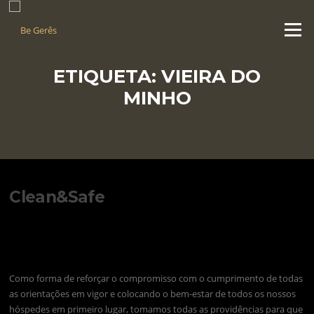
Saltar
para
Menu
o
conteúdo
ETIQUETA:
VIEIRA DO
MINHO
Clean&Safe
Como forma de reforçar o compromisso com o cumprimento de todas
as orientações em vigor e colocando o bem-estar de todos os nossos
hóspedes em primeiro lugar, tomamos todas as providências para que